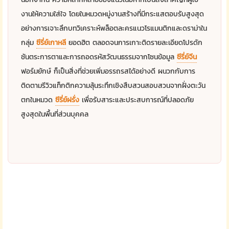
งานให้ความใส่ใจ โดยในหมวดหมู่งานสร้างที่มีกระแสตอบรับสูงสุด
อย่างการเจาะลึกบทวิเคราะห์พล็อตละครแนวโรแมนติกและดราม่าใน
กลุ่ม
ซีรี่ย์เกาหลี
ยอดฮิต ตลอดจนการเกาะติดรายละเอียดโปรดัก
ชันตระการตาและการถอดรหัสวัฒนธรรมจากโซนข้อมูล
ซีรี่ย์จีน
ฟอร์มยักษ์ ก็เป็นสิ่งที่ช่วยเพิ่มอรรถรสได้อย่างดี ผนวกกับการ
ติดตามรีวิวแท็กติกความลุ้นระทึกเชิงสืบสวนสอบสวนจากฝั่งตะวัน
ตกในหมวด
ซีรี่ย์ฝรั่ง
เพื่อรับสาระและประสบการณ์ที่ปลอดภัย
สูงสุดในพื้นที่ส่วนบุคคล