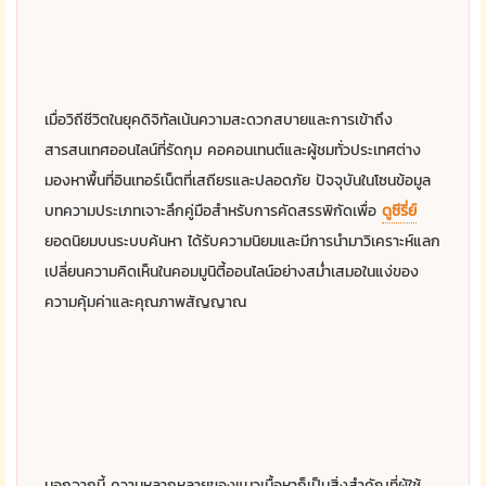
เมื่อวิถีชีวิตในยุคดิจิทัลเน้นความสะดวกสบายและการเข้าถึง
สารสนเทศออนไลน์ที่รัดกุม คอคอนเทนต์และผู้ชมทั่วประเทศต่าง
มองหาพื้นที่อินเทอร์เน็ตที่เสถียรและปลอดภัย ปัจจุบันในโซนข้อมูล
บทความประเภทเจาะลึกคู่มือสำหรับการคัดสรรพิกัดเพื่อ
ดูซีรี่ย์
ยอดนิยมบนระบบค้นหา ได้รับความนิยมและมีการนำมาวิเคราะห์แลก
เปลี่ยนความคิดเห็นในคอมมูนิตี้ออนไลน์อย่างสม่ำเสมอในแง่ของ
ความคุ้มค่าและคุณภาพสัญญาณ
นอกจากนี้ ความหลากหลายของแนวเนื้อหาก็เป็นสิ่งสำคัญที่ผู้ใช้