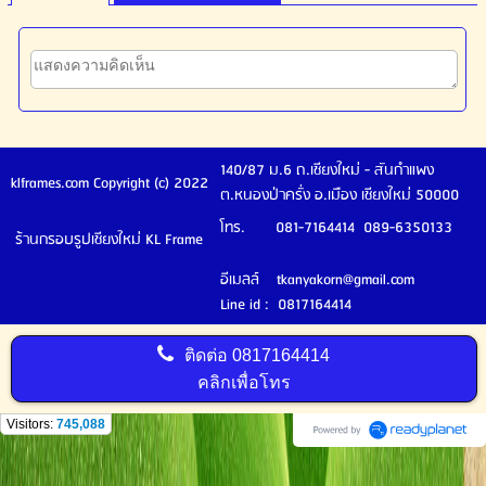
140/87 ม.6 ถ.เชียงใหม่ - สันกำแพง
klframes.com Copyright (c) 2022
ต.หนองป่าครั่ง อ.เมือง เชียงใหม่ 50000
โทร. 081-7164414 089-6350133
ร้านกรอบรูปเชียงใหม่ KL Frame
อีเมลล์ tkanyakorn@gmail.com
Line id : 0817164414
ติดต่อ
0817164414
คลิกเพื่อโทร
Visitors:
745,088