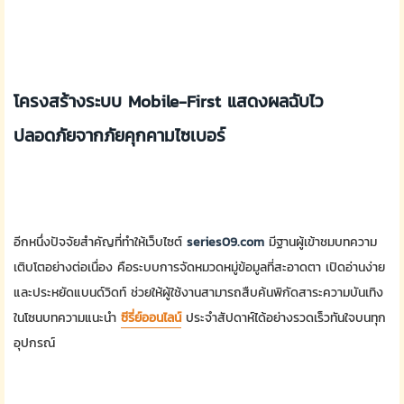
โครงสร้างระบบ Mobile-First แสดงผลฉับไว
ปลอดภัยจากภัยคุกคามไซเบอร์
อีกหนึ่งปัจจัยสำคัญที่ทำให้เว็บไซต์
series09.com
มีฐานผู้เข้าชมบทความ
เติบโตอย่างต่อเนื่อง คือระบบการจัดหมวดหมู่ข้อมูลที่สะอาดตา เปิดอ่านง่าย
และประหยัดแบนด์วิดท์ ช่วยให้ผู้ใช้งานสามารถสืบค้นพิกัดสาระความบันเทิง
ในโซนบทความแนะนำ
ซีรี่ย์ออนไลน์
ประจำสัปดาห์ได้อย่างรวดเร็วทันใจบนทุก
อุปกรณ์