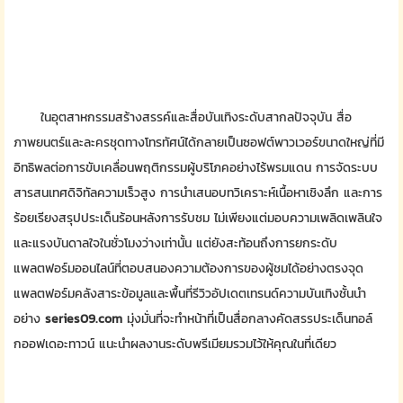
ในอุตสาหกรรมสร้างสรรค์และสื่อบันเทิงระดับสากลปัจจุบัน สื่อ
ภาพยนตร์และละครชุดทางโทรทัศน์ได้กลายเป็นซอฟต์พาวเวอร์ขนาดใหญ่ที่มี
อิทธิพลต่อการขับเคลื่อนพฤติกรรมผู้บริโภคอย่างไร้พรมแดน การจัดระบบ
สารสนเทศดิจิทัลความเร็วสูง การนำเสนอบทวิเคราะห์เนื้อหาเชิงลึก และการ
ร้อยเรียงสรุปประเด็นร้อนหลังการรับชม ไม่เพียงแต่มอบความเพลิดเพลินใจ
และแรงบันดาลใจในชั่วโมงว่างเท่านั้น แต่ยังสะท้อนถึงการยกระดับ
แพลตฟอร์มออนไลน์ที่ตอบสนองความต้องการของผู้ชมได้อย่างตรงจุด
แพลตฟอร์มคลังสาระข้อมูลและพื้นที่รีวิวอัปเดตเทรนด์ความบันเทิงชั้นนำ
อย่าง
series09.com
มุ่งมั่นที่จะทำหน้าที่เป็นสื่อกลางคัดสรรประเด็นทอล์
กออฟเดอะทาวน์ แนะนำผลงานระดับพรีเมียมรวมไว้ให้คุณในที่เดียว