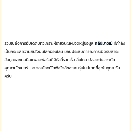
รวมไปถึงการอัปเดตบทวิเคราะห์รายวันในหมวดหมู่ข้อมูล
คลิปมาใหม่
ที่กำลัง
เป็นกระแสความสนใจบนโลกออนไลน์ มอบประสบการณ์การเปิดรับสาระ
ข้อมูลและเทคนิคแพลตฟอร์มดิจิทัลที่รวดเร็ว ลื่นไหล ปลอดภัยจากภัย
คุกคามไซเบอร์ และตอบโจทย์ไลฟ์สไตล์ของคนรุ่นใหม่มากที่สุดในทุกๆ วัน
ครับ