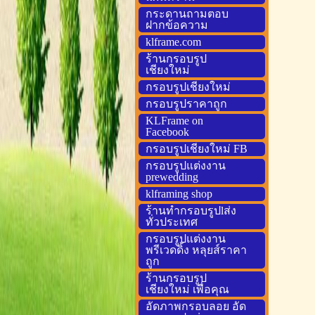
กระดานถามตอบ
ฝากข้อความ
klframe.com
ร้านกรอบรูป
เชียงใหม่
กรอบรูปเชียงใหม่
กรอบรูปราคาถูก
KLFrame on
Facebook
กรอบรูปเชียงใหม่ FB
กรอบรูปแต่งงาน
prewedding
klframing shop
ร้านทำกรอบรูปlส่ง
ทั่วประเทศ
กรอบรูปแต่งงาน
พรีเวดดิ้ง หลุยส์ราคา
ถูก
ร้านกรอบรูป
เชียงใหม่ เพื่อคุณ
อัดภาพกรอบลอย อัด