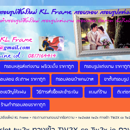
รอบรูปเชียงใหม่ KL Frame กรอบลอย กรอบรูปแต่งง
กรอบรูปเชียงใหม่ กรอบรูปแต่งงาน กรอบลอย อัดภาพ ส่งถึงบ
กรอบหลุยส์แต่งงาน พรีเวดดิ้ง ราคาถูก
กรอบรูปแต่งงาน ราคาถูก
รอบลอย อัดภาพ ราคาถูก
กรอบลอยผ้าแคนวาส
ขาตั้งกรอบรูป 
ของขวัญให้แฟน
วิธีการสั่งซื้อและชำระเงิน
แผนที่ร้าน
ติดต่อ
ร้านทำกรอบลอยราคาถูก
ปเชียงใหม่ KL Frame
>
กระดานถามตอบฝากข้อความ
>
tw2xslot tw2x ทางเข้า TW2X co Tw