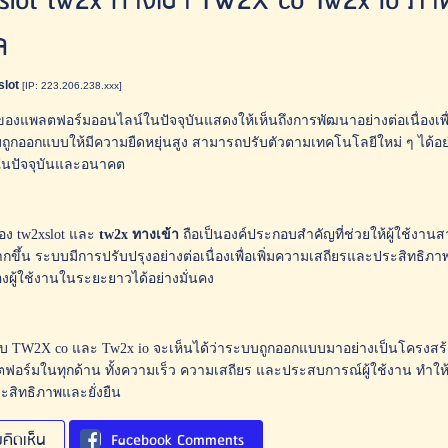
slot tw2x ทางเข้า TW2X co Tw2x io 
ล
slot
[IP: 223.206.238.xxx]
งแพลตฟอร์มออนไลน์ในปัจจุบันแสดงให้เห็นถึงการพัฒนาอย่างต่อเนื่องเพื่อ
บถูกออกแบบให้มีความยืดหยุ่นสูง สามารถปรับตัวตามเทคโนโลยีใหม่ ๆ ได้อ
ในปัจจุบันและอนาคต
อง tw2xslot และ
tw2x ทางเข้า
ถือเป็นองค์ประกอบสำคัญที่ช่วยให้ผู้ใช้งาน
ขึ้น ระบบมีการปรับปรุงอย่างต่อเนื่องเพื่อเพิ่มความเสถียรและประสิทธ
งผู้ใช้งานในระยะยาวได้อย่างมั่นคง
กับ TW2X co และ Tw2x io จะเห็นได้ว่าระบบถูกออกแบบมาอย่างเป็นโครงสร
อร์มในทุกด้าน ทั้งความเร็ว ความเสถียร และประสบการณ์ผู้ใช้งาน ทำให้
ระสิทธิภาพและยั่งยืน
คิดเห็น
Facebook Comments