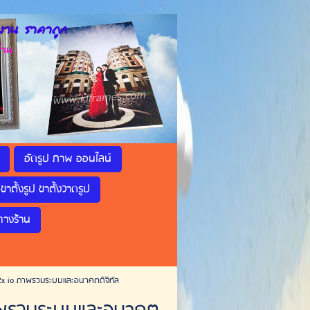
าน ราคาถูก
้าน
อัดรูป ภาพ ออนไลน์
ขาตั้งรูป ขาตั้งวาดรูป
ทางร้าน
2x io ภาพรวมระบบและอนาคตดิจิทัล