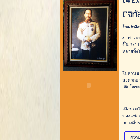
tw2x
ดิจิทั
โดย:
tw2x
ภาพรวมขอ
ขึ้น ระบ
หลายทั้ง
ในส่วนข
สะดวกมาก
เติบโตขอ
เมื่อรวม
ของแพลตฟ
อย่างมีป
ความ