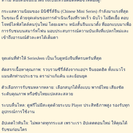
ทำไม หนังสั้นจีนแนวตั้ง ถึงเป็นเทรนด์ฮิตที่คอซีรี่ส์ต้องดู?
กระแสความนิยมของ มินิซีรี่ส์จีน (Chinese Mini Series) กำลังมาแรงที่สุด
ในขณะนี้ ด้วยจุดเด่นของการดำเนินเรื่องที่รวดเร็ว ฉับไว ไม่ยืดเยื้อ ตอบ
โจทย์ไลฟ์สไตล์คนรุ่นใหม่ โดยเฉพาะ หนังสั้นจีนแนวตั้ง ที่ออกแบบมาเพื่อ
การรับชมบนสมาร์ทโฟน มอบประสบการณ์ความบันเทิงที่แปลกใหม่และ
เข้าถึงอารมณ์ตัวละครได้เต็มตา
จุดเด่นที่ทำให้ SeriesJeen เป็นเว็บดูหนังจีนที่ครบครันที่สุด
คัดสรรเนื้อหาคุณภาพ: รวบรวมซีรี่ส์ดังจากแอปฯ จีนยอดฮิต ทั้งแนวโร
แมนติกท่านประธาน ดราม่าแก้แค้น และย้อนยุค
ตัวเลือกการรับชมหลากหลาย: เลือกสนุกได้ทั้งแบบ พากย์ไทย เสียงชัด
ระดับคุณภาพ หรือซับไทยแปลสละสลวย
ระบบลื่นไหล: ดูฟรีไม่มีสะดุดด้วยระบบ Player ประสิทธิภาพสูง รองรับทุก
อุปกรณ์การใช้งาน
อัปเดตไวทันใจ: ไม่พลาดทุกกระแส เพราะเรา อัปเดตตอนใหม่ ให้คุณได้
รับชมก่อนใคร