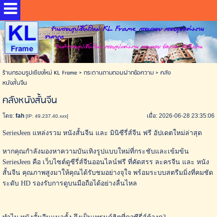
ร้านกรอบรูปเชียงใหม่ KL Frame กรอบลอย กรอบรูปแต่งงาน
ราคาถูก
ร้านทำกรอบรูปเชียงใหม่ กรอบรูปแต่งงาน กรอบลอย อัดภาพ ส่งถึงบ้าน
ร้านกรอบรูปเชียงใหม่ KL Frame
>
กระดานถามตอบฝากข้อความ
>
คลัง
หนังสั้นจีน
คลังหนังสั้นจีน
โดย:
fah
เมื่อ: 2026-06-28 23:35:06
[IP: 49.237.40.xxx]
SeriesJeen แหล่งรวม หนังสั้นจีน และ มินิซีรี่ส์จีน ฟรี อัปเดตใหม่ล่าสุด
หากคุณกำลังมองหาความบันเทิงรูปแบบใหม่ที่กระชับและเข้มข้น
SeriesJeen คือ เว็บไซต์ดูซีรี่ส์จีนออนไลน์ฟรี ที่คัดสรร ละครจีน และ หนัง
สั้นจีน คุณภาพสูงมาให้คุณได้รับชมอย่างจุใจ พร้อมระบบสตรีมมิ่งที่คมชัด
ระดับ HD รองรับการดูบนมือถือได้อย่างลื่นไหล