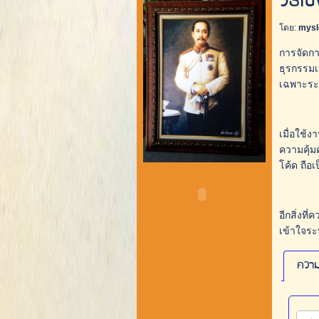
วิธีใ
โดย:
mysl
การจัดกา
ธุรกรรมเ
เฉพาะร
เมื่อใช้
ความคุ้ม
โค้ด ถือเ
อีกสิ่งท
เข้าใจร
ความ