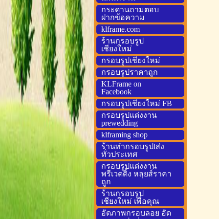
กระดานถามตอบ
ฝากข้อความ
klframe.com
ร้านกรอบรูป
เชียงใหม่
กรอบรูปเชียงใหม่
กรอบรูปราคาถูก
KLFrame on
Facebook
กรอบรูปเชียงใหม่ FB
กรอบรูปแต่งงาน
prewedding
klframing shop
ร้านทำกรอบรูปlส่ง
ทั่วประเทศ
กรอบรูปแต่งงาน
พรีเวดดิ้ง หลุยส์ราคา
ถูก
ร้านกรอบรูป
เชียงใหม่ เพื่อคุณ
อัดภาพกรอบลอย อัด