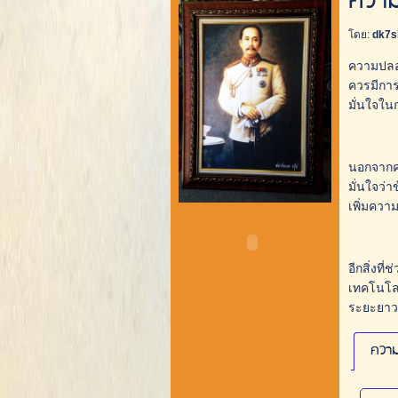
ความ
โดย:
dk7s
ความปลอด
ควรมีการ
มั่นใจใ
นอกจากคว
มั่นใจว่
เพิ่มควา
อีกสิ่งท
เทคโนโลย
ระยะยาว
ความ