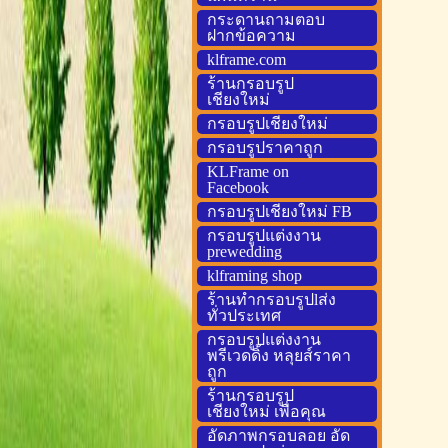
กระดานถามตอบ
ฝากข้อความ
klframe.com
ร้านกรอบรูป
เชียงใหม่
กรอบรูปเชียงใหม่
กรอบรูปราคาถูก
KLFrame on
Facebook
กรอบรูปเชียงใหม่ FB
กรอบรูปแต่งงาน
prewedding
klframing shop
ร้านทำกรอบรูปlส่ง
ทั่วประเทศ
กรอบรูปแต่งงาน
พรีเวดดิ้ง หลุยส์ราคา
ถูก
ร้านกรอบรูป
เชียงใหม่ เพื่อคุณ
อัดภาพกรอบลอย อัด