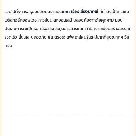
รวมไปถึงการสรุปอันดับผลงานประเภท
เรื่องเสียวมาใหม่
ที่กำลังเป็นกระแส
ไวรัลทอล์กออฟเดอะทาวน์บนโลกออนไลน์ ปลอดภัยจากภัยคุกคาม มอบ
ประสบการณ์เปิดรับคลังสาระข้อมูลข่าวสารและเทคนิคงานเขียนสร้างสรรค์ที่
รวดเร็ว ลื่นไหล ปลอดภัย และตรงใจไลฟ์สไตล์คนรุ่นใหม่มากที่สุดในทุกๆ วัน
ครับ