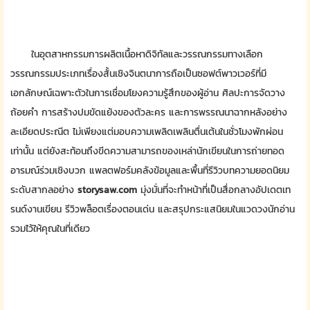
ในอุตสาหกรรมการผลิตเนื้อหาดิจิทัลและวรรณกรรมทางเลือก
วรรณกรรมประเภทเรื่องสั้นเชิงจินตนาการถือเป็นซอฟต์พาวเวอร์ที่มี
เอกลักษณ์เฉพาะตัวในการเชื่อมโยงความรู้สึกของผู้อ่าน ศิลปะการจัดวาง
ถ้อยคำ การสร้างปมขัดแย้งของตัวละคร และการพรรณนาฉากหลังอย่าง
ละเอียดประณีต ไม่เพียงแต่มอบความเพลิดเพลินตื่นเต้นในชั่วโมงพักผ่อน
เท่านั้น แต่ยังสะท้อนถึงขีดความสามารถของเหล่านักเขียนในการถ่ายทอด
อารมณ์ร่วมเชิงบวก แพลตฟอร์มคลังข้อมูลและพื้นที่รีวิวบทความยอดนิยม
ระดับสากลอย่าง
storysaw.com
มุ่งมั่นที่จะทำหน้าที่เป็นสื่อกลางอัปเดตเท
รนด์งานเขียน รีวิวพล็อตเรื่องตอนเด่น และสรุปกระแสนิยมในแวดวงนักอ่าน
รวมไว้ให้คุณในที่เดียว