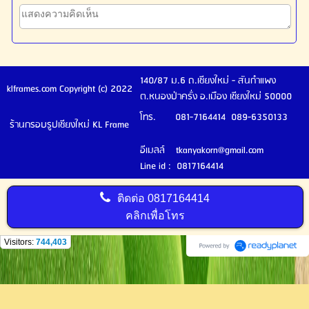
140/87 ม.6 ถ.เชียงใหม่ - สันกำแพง
klframes.com Copyright (c) 2022
ต.หนองป่าครั่ง อ.เมือง เชียงใหม่ 50000
โทร. 081-7164414 089-6350133
ร้านกรอบรูปเชียงใหม่ KL Frame
อีเมลล์ tkanyakorn@gmail.com
Line id : 0817164414
ติดต่อ
0817164414
คลิกเพื่อโทร
Visitors:
744,403