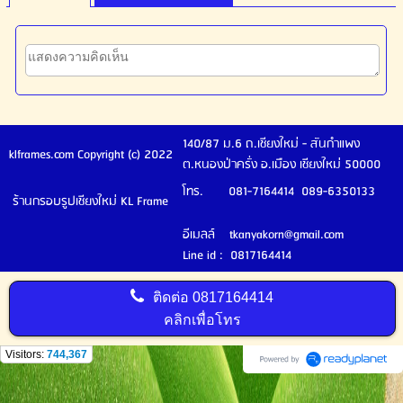
140/87 ม.6 ถ.เชียงใหม่ - สันกำแพง
klframes.com Copyright (c) 2022
ต.หนองป่าครั่ง อ.เมือง เชียงใหม่ 50000
โทร. 081-7164414 089-6350133
ร้านกรอบรูปเชียงใหม่ KL Frame
อีเมลล์ tkanyakorn@gmail.com
Line id : 0817164414
ติดต่อ
0817164414
คลิกเพื่อโทร
Visitors:
744,367