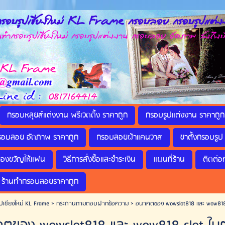
รอบรูปเชียงใหม่ KL Frame กรอบลอย กรอบรูปแต่งง
กรอบรูปเชียงใหม่ กรอบรูปแต่งงาน กรอบลอย อัดภาพ ส่งถึงบ
กรอบหลุยส์แต่งงาน พรีเวดดิ้ง ราคาถูก
กรอบรูปแต่งงาน ราคาถูก
รอบลอย อัดภาพ ราคาถูก
กรอบลอยผ้าแคนวาส
ขาตั้งกรอบรูป 
ของขวัญให้แฟน
วิธีการสั่งซื้อและชำระเงิน
แผนที่ร้าน
ติดต่อ
ร้านทำกรอบลอยราคาถูก
ปเชียงใหม่ KL Frame
>
กระดานถามตอบฝากข้อความ
>
อนาคตของ wowslot818 และ wow818