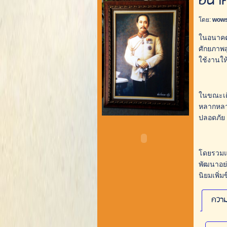
อนาค
โดย:
wows
ในอนาคต
ศักยภาพส
ใช้งานให
ในขณะเดี
หลากหลาย
ปลอดภัย 
โดยรวมแล
พัฒนาอย่
นิยมเพิ่ม
ความ