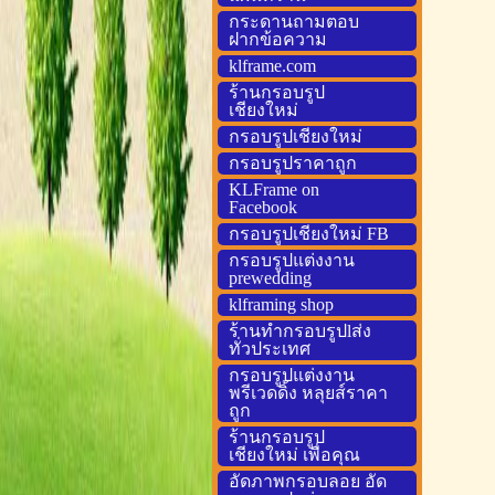
กระดานถามตอบ
ฝากข้อความ
klframe.com
ร้านกรอบรูป
เชียงใหม่
กรอบรูปเชียงใหม่
กรอบรูปราคาถูก
KLFrame on
Facebook
กรอบรูปเชียงใหม่ FB
กรอบรูปแต่งงาน
prewedding
klframing shop
ร้านทำกรอบรูปlส่ง
ทั่วประเทศ
กรอบรูปแต่งงาน
พรีเวดดิ้ง หลุยส์ราคา
ถูก
ร้านกรอบรูป
เชียงใหม่ เพื่อคุณ
อัดภาพกรอบลอย อัด