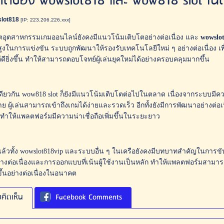
ตของ wowslot818 และ wow818 slot ใน
lot818
[IP: 223.206.226.xxx]
อุตสาหกรรมเกมออนไลน์ยังคงมีแนวโน้มเติบโตอย่างต่อเนื่อง และ
wowslo
ูงในการแข่งขัน ระบบถูกพัฒนาให้รองรับเทคโนโลยีใหม่ ๆ อย่างต่อเนื่อง 
้ดียิ่งขึ้น ทำให้สามารถตอบโจทย์ผู้เล่นยุคใหม่ได้อย่างครอบคลุมมากขึ้น
ยวกัน wow818 slot ก็ยังมีแนวโน้มเติบโตต่อไปในตลาด เนื่องจากระบบมีควา
 ผู้เล่นสามารถเข้าถึงเกมได้ง่ายและรวดเร็ว อีกทั้งยังมีการพัฒนาอย่างต่อเ
ทำให้แพลตฟอร์มมีความน่าเชื่อถือเพิ่มขึ้นในระยะยาว
้วทั้ง wowslot818vip และระบบอื่น ๆ ในเครือยังคงมีบทบาทสำคัญในการข
างต่อเนื่องและการออกแบบที่เน้นผู้ใช้งานเป็นหลัก ทำให้แพลตฟอร์มสามาร
ขึ้นอย่างต่อเนื่องในอนาคต
คิดเห็น
Facebook Comments