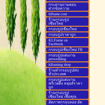
กระดานถามตอบ
ฝากข้อความ
klframe.com
ร้านกรอบรูป
เชียงใหม่
กรอบรูปเชียงใหม่
กรอบรูปราคาถูก
KLFrame on
Facebook
กรอบรูปเชียงใหม่ FB
กรอบรูปแต่งงาน
prewedding
klframing shop
ร้านทำกรอบรูปlส่ง
ทั่วประเทศ
กรอบรูปแต่งงาน
พรีเวดดิ้ง หลุยส์ราคา
ถูก
ร้านกรอบรูป
เชียงใหม่ เพื่อคุณ
อัดภาพกรอบลอย อัด