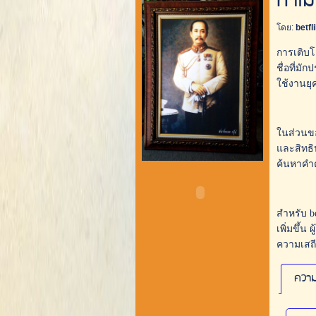
ทำไม 
โดย:
betfl
การเติบโ
ชื่อที่ม
ใช้งานยุค
ในส่วนของ
และสิทธิ
ค้นหาคำต
สำหรับ b
เพิ่มขึ้
ความเสถี
ความ