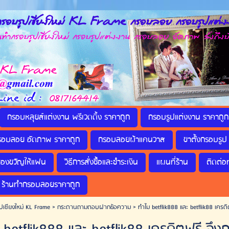
รอบรูปเชียงใหม่ KL Frame กรอบลอย กรอบรูปแต่งง
กรอบรูปเชียงใหม่ กรอบรูปแต่งงาน กรอบลอย อัดภาพ ส่งถึงบ
กรอบหลุยส์แต่งงาน พรีเวดดิ้ง ราคาถูก
กรอบรูปแต่งงาน ราคาถูก
รอบลอย อัดภาพ ราคาถูก
กรอบลอยผ้าแคนวาส
ขาตั้งกรอบรูป 
ของขวัญให้แฟน
วิธีการสั่งซื้อและชำระเงิน
แผนที่ร้าน
ติดต่อ
ร้านทำกรอบลอยราคาถูก
ปเชียงใหม่ KL Frame
>
กระดานถามตอบฝากข้อความ
>
ทำไม betflik888 และ betflik88 เครดิต