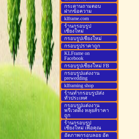
กระดานถามตอบ
ฝากข้อความ
klframe.com
ร้านกรอบรูป
เชียงใหม่
กรอบรูปเชียงใหม่
กรอบรูปราคาถูก
KLFrame on
Facebook
กรอบรูปเชียงใหม่ FB
กรอบรูปแต่งงาน
prewedding
klframing shop
ร้านทำกรอบรูปlส่ง
ทั่วประเทศ
กรอบรูปแต่งงาน
พรีเวดดิ้ง หลุยส์ราคา
ถูก
ร้านกรอบรูป
เชียงใหม่ เพื่อคุณ
อัดภาพกรอบลอย อัด