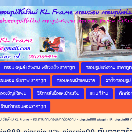
รอบรูปเชียงใหม่ KL Frame กรอบลอย กรอบรูปแต่งง
กรอบรูปเชียงใหม่ กรอบรูปแต่งงาน กรอบลอย อัดภาพ ส่งถึงบ
กรอบหลุยส์แต่งงาน พรีเวดดิ้ง ราคาถูก
กรอบรูปแต่งงาน ราคาถูก
รอบลอย อัดภาพ ราคาถูก
กรอบลอยผ้าแคนวาส
ขาตั้งกรอบรูป 
ของขวัญให้แฟน
วิธีการสั่งซื้อและชำระเงิน
แผนที่ร้าน
ติดต่อ
ร้านทำกรอบลอยราคาถูก
ปเชียงใหม่ KL Frame
>
กระดานถามตอบฝากข้อความ
>
pigspin888 pigspin และ pigspin99