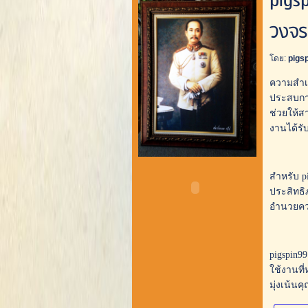
pigs
วงจร
โดย:
pigs
ความสำเร
ประสบการณ
ช่วยให้ส
งานได้รับ
สำหรับ p
ประสิทธิ
อำนวยควา
pigspin9
ใช้งานที
มุ่งเน้