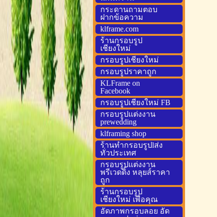
กระดานถามตอบ
ฝากข้อความ
klframe.com
ร้านกรอบรูป
เชียงใหม่
กรอบรูปเชียงใหม่
กรอบรูปราคาถูก
KLFrame on
Facebook
กรอบรูปเชียงใหม่ FB
กรอบรูปแต่งงาน
prewedding
klframing shop
ร้านทำกรอบรูปlส่ง
ทั่วประเทศ
กรอบรูปแต่งงาน
พรีเวดดิ้ง หลุยส์ราคา
ถูก
ร้านกรอบรูป
เชียงใหม่ เพื่อคุณ
อัดภาพกรอบลอย อัด