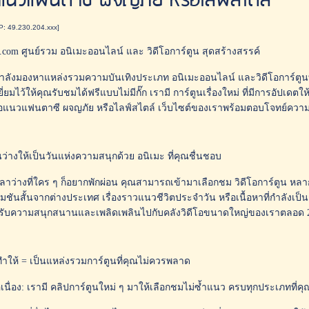
โอแนวแฟนตาซี ผจญภัย หรือไลฟ์สไตล์
IP: 49.230.204.xxx]
8.com ศูนย์รวม อนิเมะออนไลน์ และ วิดีโอการ์ตูน สุดสร้างสรรค์
ลังมองหาแหล่งรวมความบันเทิงประเภท อนิเมะออนไลน์ และวิดีโอการ์ตูนที่
่ยมไว้ให้คุณรับชมได้ฟรีแบบไม่มีกั๊ก เรามี การ์ตูนเรื่องใหม่ ที่มีการอัปเดตให
อแนวแฟนตาซี ผจญภัย หรือไลฟ์สไตล์ เว็บไซต์ของเราพร้อมตอบโจทย์ความสน
นว่างให้เป็นวันแห่งความสนุกด้วย อนิเมะ ที่คุณชื่นชอบ
ลาว่างที่ใคร ๆ ก็อยากพักผ่อน คุณสามารถเข้ามาเลือกชม วิดีโอการ์ตูน หลา
เมชันสั้นจากต่างประเทศ เรื่องราวแนวชีวิตประจำวัน หรือเนื้อหาที่กำลังเป็
รับความสนุกสนานและเพลิดเพลินไปกับคลังวิดีโอขนาดใหญ่ของเราตลอด 2
ี่ทำให้ = เป็นแหล่งรวมการ์ตูนที่คุณไม่ควรพลาด
อเนื่อง: เรามี คลิปการ์ตูนใหม่ ๆ มาให้เลือกชมไม่ซ้ำแนว ครบทุกประเภทที่ค