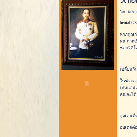
วิดี
โดย:
fah
[
hentai77
หากคุณกำ
คุณภาพเยี
ชอบวิดีโ
เปลี่ยนวั
ในช่วงเว
เป็นแอนิ
คุณจะได้
จุดเด่นท
อัปเดตต่