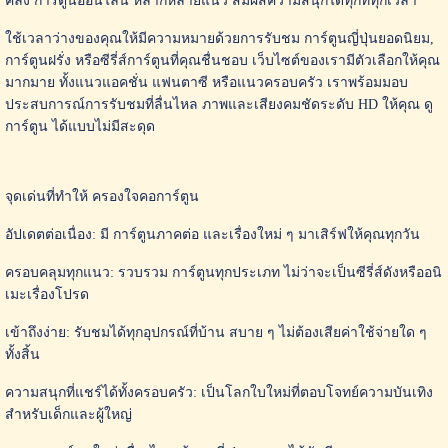
คลัง การ์ตูนออนไลน์ หลากหลายแนว สัมผัสความสนุกได้ทุกที่ทุกเวลา
ใช้เวลาว่างของคุณให้มีความหมายด้วยการรับชม การ์ตูนญี่ปุ่นยอดนิยม,
การ์ตูนฝรั่ง หรือซีรี่ส์การ์ตูนที่คุณชื่นชอบ เว็บไซต์ของเรามีตัวเลือกให้คุณ
มากมาย ทั้งแนวแอคชั่น แฟนตาซี หรือแนวครอบครัว เราพร้อมมอบ
ประสบการณ์การรับชมที่ลื่นไหล ภาพและเสียงคมชัดระดับ HD ให้คุณ ดู
การ์ตูน ได้แบบไม่มีสะดุด
จุดเด่นที่ทำให้ ครองใจคอการ์ตูน
อัปเดตต่อเนื่อง: มี การ์ตูนภาคต่อ และเรื่องใหม่ ๆ มาเสิร์ฟให้คุณทุกวัน
ครอบคลุมทุกแนว: รวบรวม การ์ตูนทุกประเภท ไม่ว่าจะเป็นซีรี่ส์ดังหรืออนิ
เมะเรื่องโปรด
เข้าถึงง่าย: รับชมได้ทุกอุปกรณ์ที่บ้าน สบาย ๆ ไม่ต้องเสียค่าใช้จ่ายใด ๆ
ทั้งสิ้น
ความสนุกที่แชร์ได้ทั้งครอบครัว: เป็นโลกใบใหม่ที่ตอบโจทย์ความบันเทิง
สำหรับเด็กและผู้ใหญ่