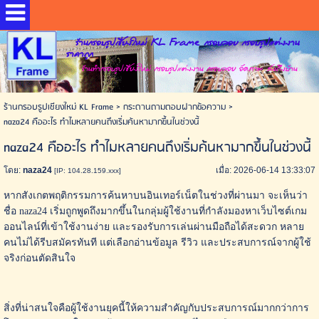
ร้านกรอบรูปเชียงใหม่ KL Frame กรอบลอย กรอบรูปแต่งงาน
ราคาถูก
ร้านทำกรอบรูปเชียงใหม่ กรอบรูปแต่งงาน กรอบลอย อัดภาพ ส่งถึงบ้าน
ร้านกรอบรูปเชียงใหม่ KL Frame
>
กระดานถามตอบฝากข้อความ
>
naza24 คืออะไร ทำไมหลายคนถึงเริ่มค้นหามากขึ้นในช่วงนี้
naza24 คืออะไร ทำไมหลายคนถึงเริ่มค้นหามากขึ้นในช่วงนี้
โดย:
naza24
เมื่อ: 2026-06-14 13:33:07
[IP: 104.28.159.xxx]
หากสังเกตพฤติกรรมการค้นหาบนอินเทอร์เน็ตในช่วงที่ผ่านมา จะเห็นว่า
ชื่อ naza24 เริ่มถูกพูดถึงมากขึ้นในกลุ่มผู้ใช้งานที่กำลังมองหาเว็บไซต์เกม
ออนไลน์ที่เข้าใช้งานง่าย และรองรับการเล่นผ่านมือถือได้สะดวก หลาย
คนไม่ได้รีบสมัครทันที แต่เลือกอ่านข้อมูล รีวิว และประสบการณ์จากผู้ใช้
จริงก่อนตัดสินใจ
สิ่งที่น่าสนใจคือผู้ใช้งานยุคนี้ให้ความสำคัญกับประสบการณ์มากกว่าการ