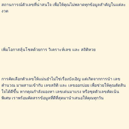
สถานการณ์ตัวเลขที่น่าสนใจ เพื่อให้คุณไม่พลาดทุกข้อมูลสำคัญในแต่ละ
งวด
เพิ่มโอกาสลุ้นโชคด้วยการ วิเคราะห์เลข และ สถิติหวย
การคัดเลือกตัวเลขให้แม่นยำไม่ใช่เรื่องบังเอิญ แต่เกิดจากการนำ เลข
คำนวณ มาผสานเข้ากับ เลขสถิติ และ เลขออกบ่อย เพื่อช่วยให้คุณตัดสิน
ใจได้ดีขึ้น หากคุณกำลังมองหา เลขเด่นมาแรง หรือชุดตัวเลขคัดเน้น
พิเศษ เราพร้อมคัดสรรข้อมูลที่ดีที่สุดมานำเสนอให้คุณทุกวัน