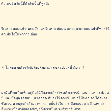
ตัวเลขฮิตวันนี้ที่กำลังเป็นที่พูดถึง
วิเคราะห์แม่นยำ: พบคลัง เลขวิเคราะห์แม่น และแนวเลขแม่นยำที่ช่วยให้
คุณมั่นใจในทุกการเลือก
ทำไมคอหวยตัวจริงถึงต้องติดตาม เลขสรุปงวดนี้ กับเรา?
มุ่งมั่นที่จะเป็นเพื่อนคู่คิดให้กับสายเสี่ยงโชคด้วยการนำเสนอ เลขสรุปงวด
นี้ และข้อมูล เลขแนะนำล่าสุด ที่ช่วยให้คุณเห็นแนวโน้มตัวเลขได้อย่าง
ชัดเจน หากคุณกำลังมองหาความมั่นใจในการเลือกแนวทางตัวเลข อย่า
ลืมแวะเข้ามาอัปเดตข้อมูลกับเราเป็นประจำทุกวันครับ