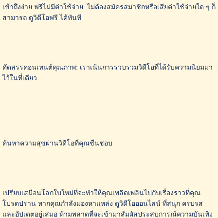
เข้าถึงง่าย ฟรีไม่มีค่าใช้จ่าย: ไม่ต้องสมัครสมาชิกหรือเสียค่าใช้จ่ายใด ๆ ก็
สามารถ ดูวิดีโอฟรี ได้ทันที
คัดสรรคอนเทนต์คุณภาพ: เราเน้นการรวบรวมวิดีโอที่ได้รับความนิยมมา
ไว้ในที่เดียว
ค้นหาความสุขผ่านวิดีโอที่คุณชื่นชอบ
เปรียบเสมือนโลกใบใหม่ที่จะทำให้คุณเพลิดเพลินไปกับเรื่องราวที่คุณ
โปรดปราน หากคุณกำลังมองหาแหล่ง ดูวิดีโอออนไลน์ ที่สนุก ครบรส
และอัปเดตอยู่เสมอ ห้ามพลาดที่จะเข้ามาสัมผัสประสบการณ์ความบันเทิง