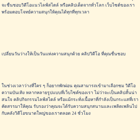
จะชื่นชอบวิดีโอแนวไลฟ์สไตล์ หรือคลิปเด็ดจากทั่วโลก เว็บไซต์ของเรา
พร้อมตอบโจทย์ความสนุกให้คุณได้ทุกที่ทุกเวลา
เปลี่ยนวันว่างให้เป็นวันแห่งความสนุกด้วย คลิปวิดีโอ ที่คุณชื่นชอบ
ในช่วงเวลาว่างที่ใคร ๆ ก็อยากพักผ่อน คุณสามารถเข้ามาเลือกชม วิดีโอ
ความบันเทิง หลากหลายรูปแบบที่เว็บไซต์ของเรา ไม่ว่าจะเป็นคลิปสั้นน่า
สนใจ คลิปกิจกรรมไลฟ์สไตล์ หรือแม้กระทั่งเนื้อหาที่กำลังเป็นกระแสที่เรา
คัดสรรมาให้คุณ รับรองว่าคุณจะได้รับความสนุกสนานและเพลิดเพลินไป
กับคลังวิดีโอขนาดใหญ่ของเราตลอด 24 ชั่วโมง