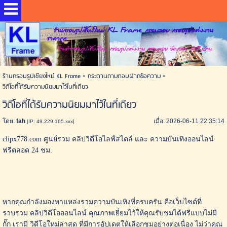
ร้านกรอบรูปเชียงใหม่ KL Frame กรอบลอย กรอบรูปแต่งงาน
ราคาถูก
ร้านทำกรอบรูปเชียงใหม่ กรอบรูปแต่งงาน กรอบลอย อัดภาพ ส่งถึงบ้าน
ร้านกรอบรูปเชียงใหม่ KL Frame
>
กระดานถามตอบฝากข้อความ
>
วิดีโอที่ได้รับความนิยมมาไว้ในที่เดียว
วิดีโอที่ได้รับความนิยมมาไว้ในที่เดียว
โดย:
fah
เมื่อ: 2026-06-11 22:35:14
[IP: 49.229.165.xxx]
clipx778.com ศูนย์รวม คลิปวิดีโอไลฟ์สไตล์ และ ความบันเทิงออนไลน์
ฟรีตลอด 24 ชม.
หากคุณกำลังมองหาแหล่งรวมความบันเทิงที่ครบครัน คือเว็บไซต์ที่
รวบรวม คลิปวิดีโอออนไลน์ คุณภาพเยี่ยมไว้ให้คุณรับชมได้ฟรีแบบไม่มี
กั๊ก เรามี วิดีโอใหม่ล่าสุด ที่มีการอัปเดตให้เลือกชมอย่างต่อเนื่อง ไม่ว่าคุณ