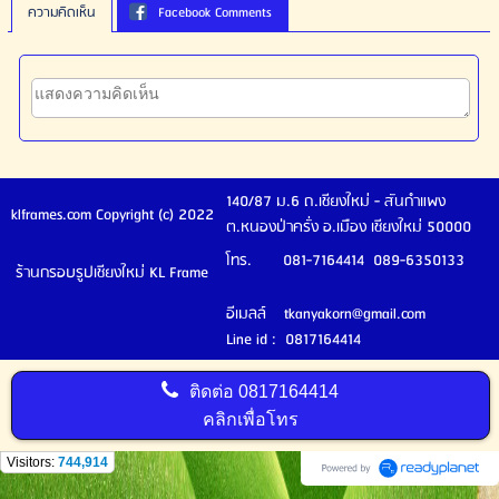
ความคิดเห็น
Facebook Comments
140/87 ม.6 ถ.เชียงใหม่ - สันกำแพง
klframes.com Copyright (c) 2022
ต.หนองป่าครั่ง อ.เมือง เชียงใหม่ 50000
โทร. 081-7164414 089-6350133
ร้านกรอบรูปเชียงใหม่ KL Frame
อีเมลล์ tkanyakorn@gmail.com
Line id : 0817164414
ติดต่อ
0817164414
คลิกเพื่อโทร
Visitors:
744,914