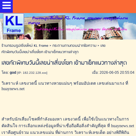
ร้านกรอบรูปเชียงใหม่ KL Frame กรอบลอย กรอบรูปแต่งงาน
ราคาถูก
ร้านทำกรอบรูปเชียงใหม่ กรอบรูปแต่งงาน กรอบลอย อัดภาพ ส่งถึงบ้าน
ร้านกรอบรูปเชียงใหม่ KL Frame
>
กระดานถามตอบฝากข้อความ
>
เลข
คัดพิเศษวันนี้เลขน่าเสี่ยงโชค เข้ามาเช็คแนวทางล่าสุด
เลขคัดพิเศษวันนี้เลขน่าเสี่ยงโชค เข้ามาเช็คแนวทางล่าสุด
โดย:
god
เมื่อ: 2026-06-05 20:55:04
[IP: 182.232.128.xxx]
วิเคราะห์ เลขงวดนี้ แนวทางหวยแม่นๆ พร้อมอัปเดต เลขเด่นมาแรง ที่
huaynews.net
สำหรับนักเสี่ยงโชคที่กำลังมองหา เลขงวดนี้ เพื่อใช้เป็นแนวทางในการ
ตัดสินใจ การเลือกแหล่งข้อมูลที่น่าเชื่อถือคือสิ่งสำคัญที่สุด ที่ huaynews.net
เราคือศูนย์รวม แนวเลขแม่น ที่ผ่านการ วิเคราะห์เลขเด็ด อย่างพิถีพิถัน