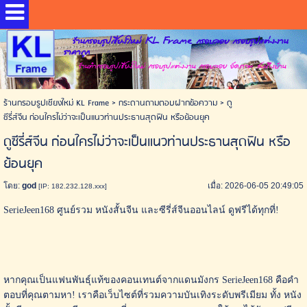
ร้านกรอบรูปเชียงใหม่ KL Frame กรอบลอย กรอบรูปแต่งงาน
ราคาถูก
ร้านทำกรอบรูปเชียงใหม่ กรอบรูปแต่งงาน กรอบลอย อัดภาพ ส่งถึงบ้าน
ร้านกรอบรูปเชียงใหม่ KL Frame
>
กระดานถามตอบฝากข้อความ
>
ดู
ซีรี่ส์จีน ก่อนใครไม่ว่าจะเป็นแนวท่านประธานสุดฟิน หรือย้อนยุค
ดูซีรี่ส์จีน ก่อนใครไม่ว่าจะเป็นแนวท่านประธานสุดฟิน หรือ
ย้อนยุค
โดย:
god
เมื่อ: 2026-06-05 20:49:05
[IP: 182.232.128.xxx]
SerieJeen168 ศูนย์รวม หนังสั้นจีน และซีรี่ส์จีนออนไลน์ ดูฟรีได้ทุกที่!
หากคุณเป็นแฟนพันธุ์แท้ของคอนเทนต์จากแดนมังกร SerieJeen168 คือคำ
ตอบที่คุณตามหา! เราคือเว็บไซต์ที่รวมความบันเทิงระดับพรีเมียม ทั้ง หนัง