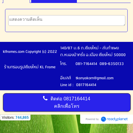
140/87 ม.6 ถ.เชียงใหม่ - สันกำแพง
klframes.com Copyright (c) 2022
ต.หนองป่าครั่ง อ.เมือง เชียงใหม่ 50000
โทร. 081-7164414 089-6350133
ร้านกรอบรูปเชียงใหม่ KL Frame
อีเมลล์ tkanyakorn@gmail.com
Line id : 0817164414
ติดต่อ
0817164414
คลิกเพื่อโทร
Visitors:
744,865