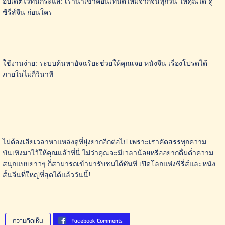
อัปเดตไวทันกระแส: เรานำเข้าคอนเทนต์ใหม่จากจีนทุกวัน ให้คุณได้ ดู
ซีรี่ส์จีน ก่อนใคร
ใช้งานง่าย: ระบบค้นหาอัจฉริยะช่วยให้คุณเจอ หนังจีน เรื่องโปรดได้
ภายในไม่กี่วินาที
ไม่ต้องเสียเวลาหาแหล่งดูที่ยุ่งยากอีกต่อไป เพราะเราคัดสรรทุกความ
บันเทิงมาไว้ให้คุณแล้วที่นี่ ไม่ว่าคุณจะมีเวลาน้อยหรืออยากดื่มด่ำความ
สนุกแบบยาวๆ ก็สามารถเข้ามารับชมได้ทันที เปิดโลกแห่งซีรี่ส์และหนัง
สั้นจีนที่ใหญ่ที่สุดได้แล้ววันนี้!
ความคิดเห็น
Facebook Comments