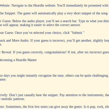
 Website: Navigate to the Heardle website. You'll immediately be presented with
the Snippet: The game will automatically play a very short snippet of the song –
Guess: Below the audio player, you’ll see a search bar. Type in what you think t
s will appear, making it easier to select the correct answer.
ur Guess: Once you’ve selected your choice, click "Submit."
ck and More Audio: If your guess is incorrect, you’ll get another, slightly lon
s.
 Reveal: If you guess correctly, congratulations! If not, after six incorrect gues
Becoming a Heardle Master
e days you might instantly recognize the tune, others can be quite challenging
game:
ively: Don’t just casually hear the snippet. Pay attention to the instruments, th
e melodic patterns.
re: Sometimes, the first few notes can give away the genre. Is it pop, rock, ele