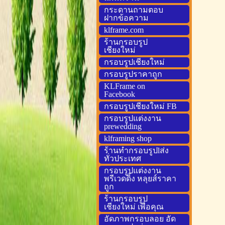
กระดานถามตอบ
ฝากข้อความ
klframe.com
ร้านกรอบรูป
เชียงใหม่
กรอบรูปเชียงใหม่
กรอบรูปราคาถูก
KLFrame on
Facebook
กรอบรูปเชียงใหม่ FB
กรอบรูปแต่งงาน
prewedding
klframing shop
ร้านทำกรอบรูปlส่ง
ทั่วประเทศ
กรอบรูปแต่งงาน
พรีเวดดิ้ง หลุยส์ราคา
ถูก
ร้านกรอบรูป
เชียงใหม่ เพื่อคุณ
อัดภาพกรอบลอย อัด