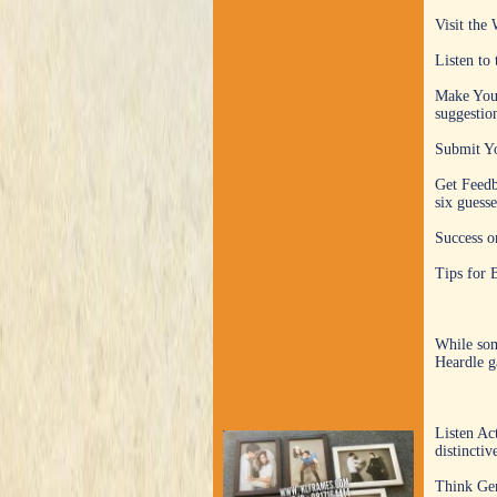
Visit the
Listen to 
Make Your 
suggestion
Submit Yo
Get Feedba
six guesse
Success or
Tips for 
While som
Heardle 
Listen Act
distinctiv
Think Gen