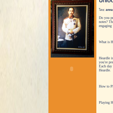
Unlo
โดย:
ann
Do you pr
notes? Th
engaging 
What is H
Heardle is
you're pre
Each day 
Heardle.
How to P
Playing He