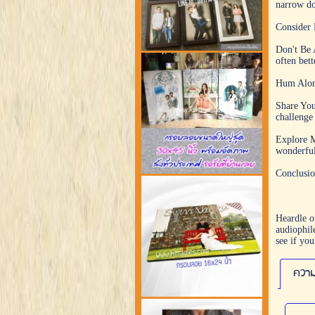
narrow do
Consider P
Don't Be A
often bet
Hum Along
Share Your
challenge
Explore M
wonderful
Conclusi
Heardle o
audiophile
see if yo
ความ