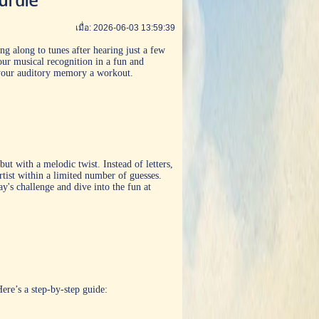
ardle
เมื่อ: 2026-06-03 13:59:39
 along to tunes after hearing just a few
our musical recognition in a fun and
e your auditory memory a workout.
ut with a melodic twist. Instead of letters,
rtist within a limited number of guesses.
y's challenge and dive into the fun at
ere’s a step-by-step guide: