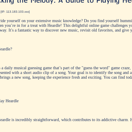
cking the Melody: A Guide to Playing He
a
[IP: 113.183.103.xxx]
ide yourself on your extensive music knowledge? Do you find yourself humming
en you’re in for a treat with
Heardle
! This delightful online game challenges y
way. It's a fantastic way to discover new music, revisit old favorites, and giv
eardle?
 a daily musical guessing game that’s part of the "guess the word" game craze, b
sented with a short audio clip of a song. Your goal is to identify the song and a
brings a new song, keeping the experience fresh and exciting. You can find toda
lay Heardle
ardle is incredibly straightforward, which contributes to its addictive charm. H