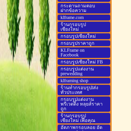
กระดานถามตอบ
ฝากข้อความ
klframe.com
ร้านกรอบรูป
เชียงใหม่
กรอบรูปเชียงใหม่
กรอบรูปราคาถูก
KLFrame on
Facebook
กรอบรูปเชียงใหม่ FB
กรอบรูปแต่งงาน
prewedding
klframing shop
ร้านทำกรอบรูปlส่ง
ทั่วประเทศ
กรอบรูปแต่งงาน
พรีเวดดิ้ง หลุยส์ราคา
ถูก
ร้านกรอบรูป
เชียงใหม่ เพื่อคุณ
อัดภาพกรอบลอย อัด