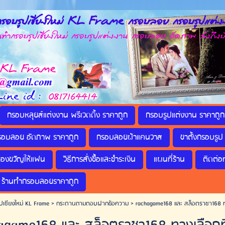
รอบรูปเชียงใหม่ KL Frame กรอบลอย กรอบรูปแต่งง
กรอบรูปเชียงใหม่ กรอบรูปแต่งงาน กรอบลอย อัดภาพ ส่งถึงบ
กรอบหลุยส์แต่งงาน พรีเวดดิ้ง ราคาถูก
กรอบรูปแต่งงาน ราคาถูก
รอบลอย อัดภาพ ราคาถูก
กรอบลอยผ้าแคนวาส
ขาตั้งกรอบรูป 
ของขวัญให้แฟน
วิธีการสั่งซื้อและชำระเงิน
แผนที่ร้าน
ติดต่อ
ร้านทำกรอบลอยราคาถูก
ปเชียงใหม่ KL Frame
>
กระดานถามตอบฝากข้อความ
>
rachagame168 และ สล็อตราชา168 ทาง