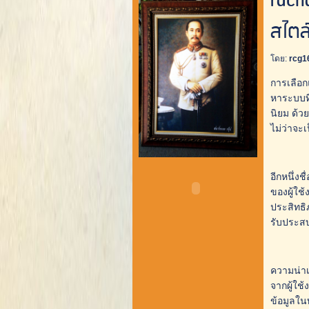
rach
สไตล
โดย:
rcg1
การเลือก
หาระบบที
นิยม ด้
ไม่ว่าจะ
อีกหนึ่ง
ของผู้ใช้
ประสิทธิ
รับประสบ
ความน่าเ
จากผู้ใ
ข้อมูลใน