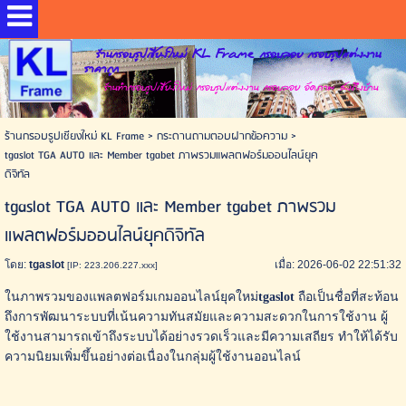
ร้านกรอบรูปเชียงใหม่ KL Frame กรอบลอย กรอบรูปแต่งงาน
ราคาถูก
ร้านทำกรอบรูปเชียงใหม่ กรอบรูปแต่งงาน กรอบลอย อัดภาพ ส่งถึงบ้าน
ร้านกรอบรูปเชียงใหม่ KL Frame
>
กระดานถามตอบฝากข้อความ
>
tgaslot TGA AUTO และ Member tgabet ภาพรวมแพลตฟอร์มออนไลน์ยุค
ดิจิทัล
tgaslot TGA AUTO และ Member tgabet ภาพรวม
แพลตฟอร์มออนไลน์ยุคดิจิทัล
โดย:
tgaslot
เมื่อ: 2026-06-02 22:51:32
[IP: 223.206.227.xxx]
ในภาพรวมของแพลตฟอร์มเกมออนไลน์ยุคใหม่
tgaslot
ถือเป็นชื่อที่สะท้อน
ถึงการพัฒนาระบบที่เน้นความทันสมัยและความสะดวกในการใช้งาน ผู้
ใช้งานสามารถเข้าถึงระบบได้อย่างรวดเร็วและมีความเสถียร ทำให้ได้รับ
ความนิยมเพิ่มขึ้นอย่างต่อเนื่องในกลุ่มผู้ใช้งานออนไลน์