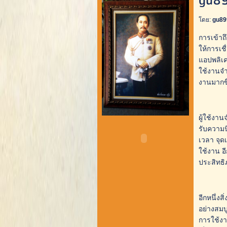
gu89
โดย:
gu8
การเข้าถ
ให้การเชื
แอปพลิเค
ใช้งานจำ
งานมากขึ
ผู้ใช้งาน
รับความน
เวลา จุด
ใช้งาน อ
ประสิทธิ
อีกหนึ่งส
อย่างสมบ
การใช้งา