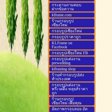
กระดานถามตอบ
ฝากข้อความ
klframe.com
ร้านกรอบรูป
เชียงใหม่
กรอบรูปเชียงใหม่
กรอบรูปราคาถูก
KLFrame on
Facebook
กรอบรูปเชียงใหม่ FB
กรอบรูปแต่งงาน
prewedding
klframing shop
ร้านทำกรอบรูปlส่ง
ทั่วประเทศ
กรอบรูปแต่งงาน
พรีเวดดิ้ง หลุยส์ราคา
ถูก
ร้านกรอบรูป
เชียงใหม่ เพื่อคุณ
อัดภาพกรอบลอย อัด