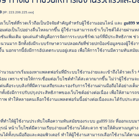
9 ทางเข้า ที่ช่วยให้การใช้งานรวดเร็วและ
99
[IP: 223.206.225.xxx]
ึงเว็บไซต์ที่รวดเร็วถือเป็นปัจจัยสำคัญสำหรับผู้ใช้งานออนไลน์ และ
gu899 ท
่อมต่อเป็นไปอย่างลื่นไหลมากขึ้น ผู้ใช้งานสามารถเข้าเว็บไซต์ได้ง่ายผ่านหล
ชันเพิ่มเติม จุดเด่นสำคัญคือการจัดการระบบเซิร์ฟเวอร์ที่มีประสิทธิภาพ ช
นวนมาก อีกทั้งยังมีระบบรักษาความปลอดภัยที่ช่วยปกป้องข้อมูลของผู้ใช้งา
้น นอกจากนี้ยังมีการอัปเดตระบบอยู่เสมอ เพื่อให้การใช้งานมีความทันสมัยแล
จำนวนมากเริ่มมองหาแพลตฟอร์มที่มีระบบใช้งานง่ายและเข้าถึงได้รวดเร็ว ซึ่ง g
ิยม เพราะช่วยให้การเชื่อมต่อเว็บไซต์ทำได้สะดวกมากขึ้น ไม่ว่าผู้ใช้งานจะ
เด่นคือระบบลิงก์ที่มีความเสถียรและรองรับการใช้งานผ่านมือถือได้อย่างเต็
ีกทั้งยังมีการปรับปรุงประสิทธิภาพของเว็บไซต์อย่างต่อเนื่อง เพื่อให้สามาร
ภาพ ทำให้หลายคนเลือกใช้งานแพลตฟอร์มนี้อย่างต่อเนื่องและได้รับประสบการณ
ิ่งที่ทำให้ผู้ใช้งานประทับใจคือความทันสมัยของระบบ gu899 life ที่ออกแบบมา
ูรณ์ หน้าเว็บไซต์มีความเรียบง่ายแต่ใช้งานได้สะดวก ช่วยให้ค้นหาเมนูต่าง 
นได้ทั้งบนมือถือและคอมพิวเตอร์ ทำให้ผู้ใช้งานสามารถเลือกใช้งานได้ตาม