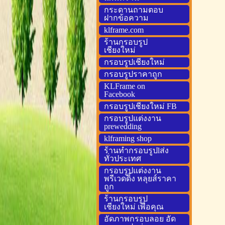
กระดานถามตอบ
ฝากข้อความ
klframe.com
ร้านกรอบรูป
เชียงใหม่
กรอบรูปเชียงใหม่
กรอบรูปราคาถูก
KLFrame on
Facebook
กรอบรูปเชียงใหม่ FB
กรอบรูปแต่งงาน
prewedding
klframing shop
ร้านทำกรอบรูปlส่ง
ทั่วประเทศ
กรอบรูปแต่งงาน
พรีเวดดิ้ง หลุยส์ราคา
ถูก
ร้านกรอบรูป
เชียงใหม่ เพื่อคุณ
อัดภาพกรอบลอย อัด