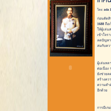
เทคน
โดย:
ada 
ก่อนตัดส
1688
ถือเ
ให้ผู้เล่
เข้าใจรา
ลดปัญหาแ
สมกับควา
ผู้เล่นหล
ต่อเนื่อ
ยังช่วยล
สร้างควา
ความสำคั
อีกด้วย
การมีเกมใ