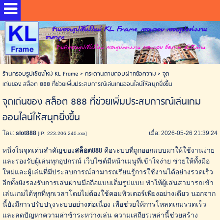
ร้านกรอบรูปเชียงใหม่ KL Frame กรอบลอย กรอบรูปแต่งงาน
ราคาถูก
ร้านทำกรอบรูปเชียงใหม่ กรอบรูปแต่งงาน กรอบลอย อัดภาพ ส่งถึงบ้าน
ร้านกรอบรูปเชียงใหม่ KL Frame
>
กระดานถามตอบฝากข้อความ
>
จุด
เด่นของ สล็อต 888 ที่ช่วยเพิ่มประสบการณ์เล่นเกมออนไลน์ให้สนุกยิ่งขึ้น
จุดเด่นของ สล็อต 888 ที่ช่วยเพิ่มประสบการณ์เล่นเกม
ออนไลน์ให้สนุกยิ่งขึ้น
โดย:
slot888
เมื่อ: 2026-05-26 21:39:24
[IP: 223.206.240.xxx]
หนึ่งในจุดเด่นสำคัญของ
สล็อต888
คือระบบที่ถูกออกแบบมาให้ใช้งานง่าย
และรองรับผู้เล่นทุกอุปกรณ์ เว็บไซต์มีหน้าเมนูที่เข้าใจง่าย ช่วยให้ทั้งมือ
ใหม่และผู้เล่นที่มีประสบการณ์สามารถเรียนรู้การใช้งานได้อย่างรวดเร็ว
อีกทั้งยังรองรับการเล่นผ่านมือถือแบบเต็มรูปแบบ ทำให้ผู้เล่นสามารถเข้า
เล่นเกมได้ทุกที่ทุกเวลาโดยไม่ต้องใช้คอมพิวเตอร์เพียงอย่างเดียว นอกจาก
นี้ยังมีการปรับปรุงระบบอย่างต่อเนื่อง เพื่อช่วยให้การโหลดเกมรวดเร็ว
และลดปัญหาความล่าช้าระหว่างเล่น ความเสถียรเหล่านี้ช่วยสร้าง