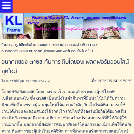
ร้านกรอบรูปเชียงใหม่ KL Frame กรอบลอย กรอบรูปแต่งงาน
ราคาถูก
ร้านทำกรอบรูปเชียงใหม่ กรอบรูปแต่งงาน กรอบลอย อัดภาพ ส่งถึงบ้าน
ร้านกรอบรูปเชียงใหม่ KL Frame
>
กระดานถามตอบฝากข้อความ
>
อนาคตของ cr168 กับการเติบโตของแพลตฟอร์มออนไลน์ยุคใหม่
อนาคตของ cr168 กับการเติบโตของแพลตฟอร์มออนไลน์
ยุคใหม่
โดย:
cr168
เมื่อ: 2026-05-24 19:50:59
[IP: 223.206.224.xxx]
โลกดิจิทัลยังคงเติบโตอย่างรวดเร็วตามพฤติกรรมของผู้บริโภคที่
เปลี่ยนแปลงไป ซึ่ง
cr168
เป็นหนึ่งในคำค้นหาที่มีแนวโน้มได้รับความ
นิยมเพิ่มขึ้น เพราะผู้เล่นยุคใหม่ให้ความสำคัญกับเว็บไซต์ที่สามารถใช้
งานได้ง่ายและตอบสนองได้รวดเร็ว เว็บไซต์ที่รองรับมือถือได้อย่างเต็ม
ประสิทธิภาพและมีระบบเสถียร จะช่วยสร้างประสบการณ์ที่ดีให้กับผู้ใช้
งานมากขึ้น นอกจากนี้ยังมีการพัฒนาฟีเจอร์ใหม่อย่างต่อเนื่องเพื่อให้ทันกับ
ความต้องการของผู้เล่นในยุคดิจิทัล การที่แพลตฟอร์มสามารถตอบโจทย์