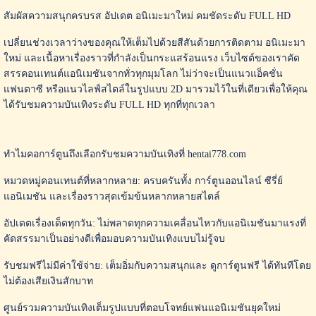
สัมผัสความสนุกครบรส อัปเดต อนิเมะมาใหม่ คมชัดระดับ FULL HD
เปลี่ยนช่วงเวลาว่างของคุณให้เต็มไปด้วยสีสันด้วยการติดตาม อนิเมะมา
ใหม่ และเนื้อหาเรื่องราวที่กำลังเป็นกระแสร้อนแรง เว็บไซต์ของเราคัด
สรรคอนเทนต์แอนิเมชันจากทั่วทุกมุมโลก ไม่ว่าจะเป็นแนวแอ็คชั่น
แฟนตาซี หรือแนวไลฟ์สไตล์ในรูปแบบ 2D มารวมไว้ในที่เดียวเพื่อให้คุณ
ได้รับชมความบันเทิงระดับ FULL HD ทุกที่ทุกเวลา
ทำไมคอการ์ตูนถึงเลือกรับชมความบันเทิงที่ hentai778.com
หมวดหมู่คอนเทนต์ที่หลากหลาย: ครบครันทั้ง การ์ตูนออนไลน์ ซีรี่ย์
แอนิเมชัน และเรื่องราวสุดเข้มข้นหลากหลายสไตล์
อัปเดตเรื่องเด็ดทุกวัน: ไม่พลาดทุกความเคลื่อนไหวกับแอนิเมชันมาแรงที่
คัดสรรมาเป็นอย่างดีเพื่อมอบความบันเทิงแบบไม่รู้จบ
รับชมฟรีไม่มีค่าใช้จ่าย: เต็มอิ่มกับความสนุกและ ดูการ์ตูนฟรี ได้ทันทีโดย
ไม่ต้องเสียเงินสักบาท
ศูนย์รวมความบันเทิงเต็มรูปแบบที่ตอบโจทย์แฟนแอนิเมชันยุคใหม่