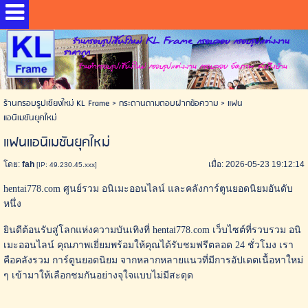
ร้านกรอบรูปเชียงใหม่ KL Frame กรอบลอย กรอบรูปแต่งงาน
ราคาถูก
ร้านทำกรอบรูปเชียงใหม่ กรอบรูปแต่งงาน กรอบลอย อัดภาพ ส่งถึงบ้าน
ร้านกรอบรูปเชียงใหม่ KL Frame
>
กระดานถามตอบฝากข้อความ
>
แฟน
แอนิเมชันยุคใหม่
แฟนแอนิเมชันยุคใหม่
โดย:
fah
เมื่อ: 2026-05-23 19:12:14
[IP: 49.230.45.xxx]
hentai778.com ศูนย์รวม อนิเมะออนไลน์ และคลังการ์ตูนยอดนิยมอันดับ
หนึ่ง
ยินดีต้อนรับสู่โลกแห่งความบันเทิงที่ hentai778.com เว็บไซต์ที่รวบรวม อนิ
เมะออนไลน์ คุณภาพเยี่ยมพร้อมให้คุณได้รับชมฟรีตลอด 24 ชั่วโมง เรา
คือคลังรวม การ์ตูนยอดนิยม จากหลากหลายแนวที่มีการอัปเดตเนื้อหาใหม่
ๆ เข้ามาให้เลือกชมกันอย่างจุใจแบบไม่มีสะดุด