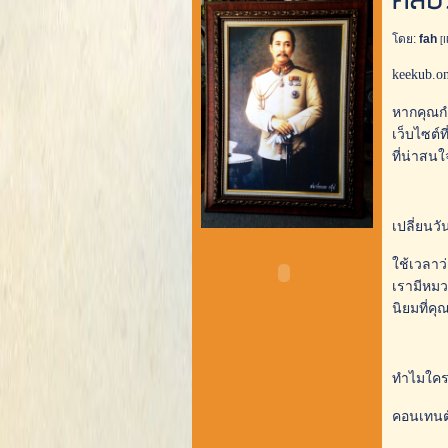
คลิป
โดย:
fah
[
keekub.o
หากคุณกำ
เว็บไซต์ท
ที่น่าสน
เปลี่ยนวั
ใช้เวลาว
เรามีหมวด
นิยมที่ค
ทำไมใคร 
คอนเทนต์