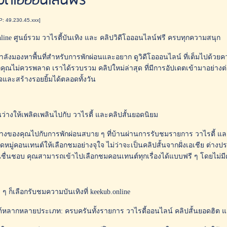
วิดีโอออนไลน์ฟรี
IP: 49.230.45.xxx]
nline ศูนย์รวม วาไรตี้บันเทิง และ คลิปวิดีโอออนไลน์ฟรี ครบทุกความสนุก
ลังมองหาพื้นที่สำหรับการพักผ่อนและอยาก ดูวิดีโอออนไลน์ ที่เต็มไปด้วยค
ี่คุณไม่ควรพลาด เราได้รวบรวม คลิปใหม่ล่าสุด ที่มีการอัปเดตเข้ามาอย่างต่
ใจและสร้างรอยยิ้มได้ตลอดทั้งวัน
นว่างให้เพลิดเพลินไปกับ วาไรตี้ และคลิปสั้นยอดนิยม
่างของคุณไปกับการพักผ่อนสบาย ๆ ที่บ้านผ่านการรับชมรายการ วาไรตี้ แล
หมู่คอนเทนต์ให้เลือกชมอย่างจุใจ ไม่ว่าจะเป็นคลิปสั้นจากฝั่งเอเชีย ต่างปร
ุณชื่นชอบ คุณสามารถเข้าไปเลือกชมคอนเทนต์ทุกเรื่องได้แบบฟรี ๆ โดยไม่มีค
ๆ ก็เลือกรับชมความบันเทิงที่ keekub.online
หลากหลายประเภท: ครบครันทั้งรายการ วาไรตี้ออนไลน์ คลิปสั้นยอดฮิต 