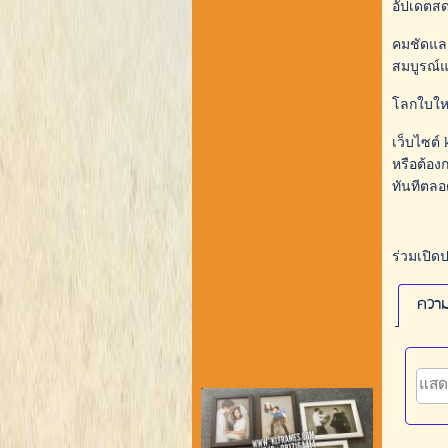
อัปเดตสด
คมชัดและ
สมบูรณ์
โลกใบใหม
เว็บไซต์ 
หรือต้อง
ทันทีตลอ
ร่วมเปิด
ความ