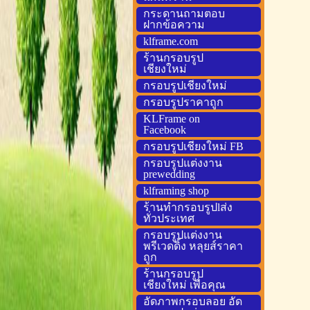
กระดานถามตอบ
ฝากข้อความ
klframe.com
ร้านกรอบรูป
เชียงใหม่
กรอบรูปเชียงใหม่
กรอบรูปราคาถูก
KLFrame on
Facebook
กรอบรูปเชียงใหม่ FB
กรอบรูปแต่งงาน
prewedding
klframing shop
ร้านทำกรอบรูปlส่ง
ทั่วประเทศ
กรอบรูปแต่งงาน
พรีเวดดิ้ง หลุยส์ราคา
ถูก
ร้านกรอบรูป
เชียงใหม่ เพื่อคุณ
อัดภาพกรอบลอย อัด