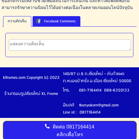
ของกิจกรรมเหล่านี้ช่วยเพิ่มสีสันในการเล่นเกม และทำให้แพลตฟอร์ม
สามารถรักษาความนิยมไว้ได้อย่างต่อเนื่องในตลาดเกมออนไลน์ปัจจุบัน
ความคิดเห็น
Facebook Comments
140/87 ม.6 ถ.เชียงใหม่ - สันกำแพง
klframes.com Copyright (c) 2022
ต.หนองป่าครั่ง อ.เมือง เชียงใหม่ 50000
โทร. 081-7164414 089-6350133
ร้านกรอบรูปเชียงใหม่ KL Frame
อีเมลล์ tkanyakorn@gmail.com
Line id : 0817164414
ติดต่อ
0817164414
คลิกเพื่อโทร