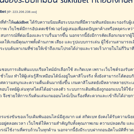
ด่นของระบบเกมบน sakidbet ที่ตอบโจทย์สา
dbet
[IP: 223.206.238.xxx]
งที่ทำให้
sakidbet
ได้รับความนิยมคือระบบเกมที่มีความทันสมัยและรองรับผู้เ
าพ เว็บไซต์มีการอัปเดตเซิร์ฟเวอร์อยู่เสมอเพื่อลดปัญหาค้างหรือหลุดระหว่างเล
สบการณ์ที่ต่อเนื่องและราบรื่นมากขึ้น นอกจากนี้ยังมีการคัดเลือกเกมจากผู้ใ
ผลให้เกมมีคุณภาพทั้งด้านภาพ เสียง และรูปแบบการเล่น ผู้ใช้งานสามารถเ
งมีระบบค้นหาเกมที่ช่วยให้เข้าถึงเกมโปรดได้ง่ายและรวดเร็วภายในไม่กี่วินาท
ี่ชื่นชอบการเดิมพันแบบเรียลไทม์มักเลือกใช้ สะกิดเบท เพราะเว็บไซต์รองร
ั่วโมง ทำให้ผู้เล่นรู้สึกเหมือนได้นั่งอยู่ในคาสิโนจริง ทั้งยังสามารถโต้ตอบก
ความสนุกและความตื่นเต้นมากยิ่งขึ้น เกมคาสิโนสดยังมีหลากหลายประเภท ไ
งตอบโจทย์ผู้เล่นทุกสไตล์ได้อย่างลงตัว ระบบการเดิมพันยังถูกออกแบบให้ใช้งา
ว จึงช่วยให้การเริ่มต้นเล่นเกมออนไลน์เป็นเรื่องที่สะดวกและเข้าถึงได้ง่ายกว
การแข่งขันของเว็บเดิมพันออนไลน์มีสูงมาก แต่ สกิดเบท ยังคงได้รับความน
ัยอยู่ตลอดเวลา เว็บไซต์ให้ความสำคัญกับทั้งคุณภาพเกม ความปลอดภัย และ
ณ์ใช้งานที่ครบถ้วนในทุกด้าน นอกจากนี้ยังมีระบบฝากถอนอัตโนมัติที่รว