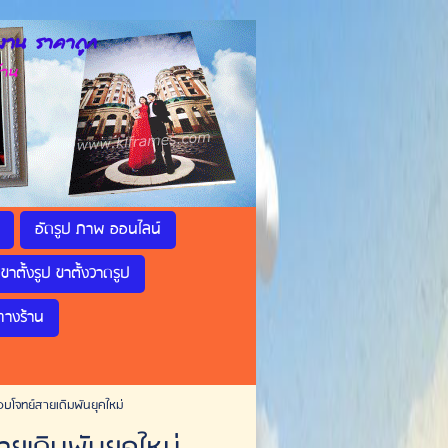
าน ราคาถูก
้าน
อัดรูป ภาพ ออนไลน์
ขาตั้งรูป ขาตั้งวาดรูป
ทางร้าน
อบโจทย์สายเดิมพันยุคใหม่