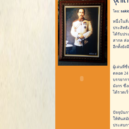
จุดเ
โดย:
saki
หนึ่งในสิ่
ประสิทธิภ
ได้รับประ
สากล ส่ง
อีกทั้งยั
ผู้เล่นท
ตลอด 24 ช
บรรยากาศ
มังกร ซึ่
ได้รวดเร็
ปัจจุบัน
ให้ทันสม
ประสบการ