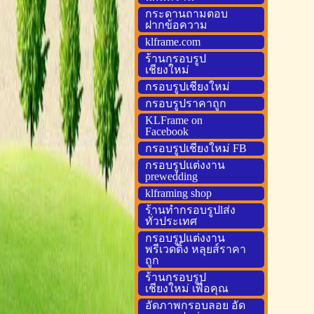
กระดานถามตอบ
ฝากข้อความ
klframe.com
ร้านกรอบรูป
เชียงใหม่
กรอบรูปเชียงใหม่
กรอบรูปราคาถูก
KLFrame on
Facebook
กรอบรูปเชียงใหม่ FB
กรอบรูปแต่งงาน
prewedding
klframing shop
ร้านทำกรอบรูปlส่ง
ทั่วประเทศ
กรอบรูปแต่งงาน
พรีเวดดิ้ง หลุยส์ราคา
ถูก
ร้านกรอบรูป
เชียงใหม่ เพื่อคุณ
อัดภาพกรอบลอย อัด