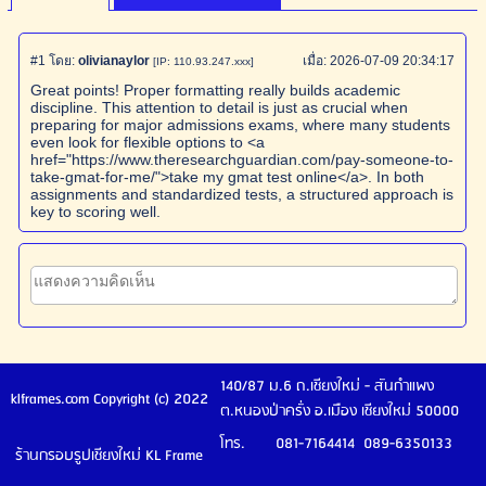
#1
โดย:
olivianaylor
เมื่อ:
2026-07-09 20:34:17
[IP: 110.93.247.xxx]
Great points! Proper formatting really builds academic
discipline. This attention to detail is just as crucial when
preparing for major admissions exams, where many students
even look for flexible options to <a
href="https://www.theresearchguardian.com/pay-someone-to-
take-gmat-for-me/">take my gmat test online</a>. In both
assignments and standardized tests, a structured approach is
key to scoring well.
140/87 ม.6 ถ.เชียงใหม่ - สันกำแพง
klframes.com Copyright (c) 2022
ต.หนองป่าครั่ง อ.เมือง เชียงใหม่ 50000
โทร. 081-7164414 089-6350133
ร้านกรอบรูปเชียงใหม่ KL Frame