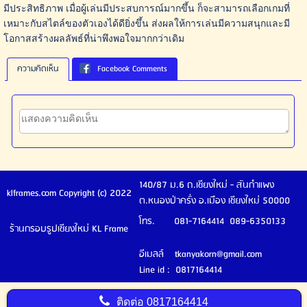
มีประสิทธิภาพ เมื่อผู้เล่นมีประสบการณ์มากขึ้น ก็จะสามารถเลือกเกมที่
เหมาะกับสไตล์ของตัวเองได้ดียิ่งขึ้น ส่งผลให้การเล่นมีความสนุกและมี
โอกาสสร้างผลลัพธ์ที่น่าพึงพอใจมากกว่าเดิม
ความคิดเห็น
Facebook Comments
140/87 ม.6 ถ.เชียงใหม่ - สันกำแพง
klframes.com Copyright (c) 2022
ต.หนองป่าครั่ง อ.เมือง เชียงใหม่ 50000
โทร. 081-7164414 089-6350133
ร้านกรอบรูปเชียงใหม่ KL Frame
อีเมลล์ tkanyakorn@gmail.com
Line id : 0817164414
ติดต่อ
0817164414