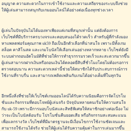
อนุญาต ความสะดวกในการเข้าใช้งานและความเสถียรของระบบจึงช่วย
ให้ผู้เล่นสามารถสนุกกับเกมออนไลน์ได้อย่างต่อเนื่องทุกช่วงเวลา
ผู้เล่นในปัจจุบันไม่ได้มองหาเพียงแค่เกมที่สนุกเท่านั้น แต่ยังต้องการ
เว็บไซต์ที่มีบริการครบวงจรและตอบสนองได้รวดเร็ว สำหรับผู้ที่กำลังมอง
หาแพลตฟอร์มคุณภาพ uk59 ถือเป็นอีกตัวเลือกที่น่าสนใจ เพราะมีทั้งเกม
สล็อต คาสิโนสด และเกมโบนัสให้เลือกเล่นอย่างหลากหลาย เว็บไซต์ยังมี
ระบบฝากถอนอัตโนมัติที่ช่วยให้การทำธุรกรรมรวดเร็วและสะดวกมากขึ้น
ผู้เล่นสามารถฝากเงินหรือถอนเงินได้ตลอดยี่สิบสี่ชั่วโมงโดยไม่ต้องรอการ
ตรวจสอบนาน ความสะดวกเหล่านี้ช่วยให้สมาชิกได้รับประสบการณ์การ
ใช้งานที่ราบรื่น และสามารถเพลิดเพลินกับเกมได้อย่างเต็มที่ในทุกวัน
อีกหนึ่งสิ่งที่ช่วยให้เว็บไซต์เกมออนไลน์ได้รับความนิยมคือการจัดโปรโม
ชั่นและกิจกรรมที่ตอบโจทย์ผู้เล่นจริง ปัจจุบันหลายคนเริ่มให้ความสนใจ
กับ uk-59 เพราะมีการมอบโบนัสและสิทธิพิเศษให้สมาชิกอย่างต่อเนื่อง ไม่
ว่าจะเป็นโบนัสต้อนรับ โปรโมชั่นคืนยอดเสีย หรือกิจกรรมสะสมคะแนน
เพื่อแลกรางวัล เว็บไซต์ที่มีมาตรฐานจะมีเงื่อนไขการใช้งานชัดเจนและ
สามารถใช้งานได้จริง ช่วยให้ผู้เล่นได้รับความคุ้มค่าในการเล่นมากขึ้น