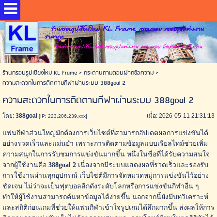
ร้านกรอบรูปเชียงใหม่ KL Frame กรอบลอย กรอบรูปแต่งงาน
ราคาถูก
ร้านทำกรอบรูปเชียงใหม่ กรอบรูปแต่งงาน กรอบลอย อัดภาพ ส่งถึงบ้าน
ร้านกรอบรูปเชียงใหม่ KL Frame
>
กระดานถามตอบฝากข้อความ
>
ความสะดวกในการติดตามกีฬาผ่านระบบ 388goal 2
ความสะดวกในการติดตามกีฬาผ่านระบบ 388goal 2
โดย:
388goal
เมื่อ: 2026-05-11 21:31:13
[IP: 223.206.239.xxx]
แฟนกีฬาส่วนใหญ่มักต้องการเว็บไซต์ที่สามารถอัปเดตผลการแข่งขันได้
อย่างรวดเร็วและแม่นยำ เพราะการติดตามข้อมูลแบบเรียลไทม์ช่วยเพิ่ม
ความสนุกในการรับชมการแข่งขันมากขึ้น หนึ่งในชื่อที่ได้รับความสนใจ
จากผู้ใช้งานคือ
388goal 2
เนื่องจากมีระบบแสดงผลที่รวดเร็วและรองรับ
การใช้งานผ่านทุกอุปกรณ์ เว็บไซต์มีการจัดหมวดหมู่การแข่งขันไว้อย่าง
ชัดเจน ไม่ว่าจะเป็นฟุตบอลลีกดังระดับโลกหรือการแข่งขันกีฬาอื่น ๆ
ทำให้ผู้ใช้งานสามารถค้นหาข้อมูลได้ง่ายขึ้น นอกจากนี้ยังมีบทวิเคราะห์
และสถิติก่อนเกมที่ช่วยให้แฟนกีฬาเข้าใจรูปเกมได้ลึกมากขึ้น ส่งผลให้การ