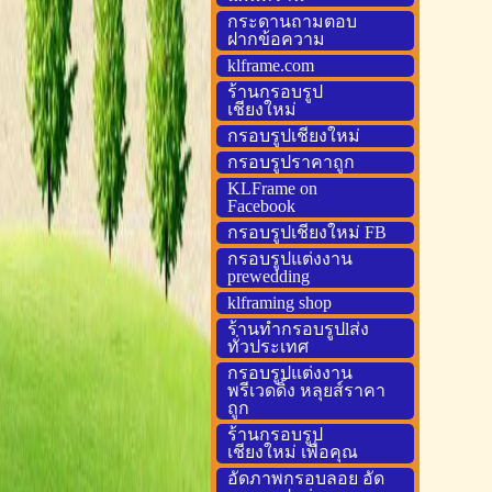
กระดานถามตอบ
ฝากข้อความ
klframe.com
ร้านกรอบรูป
เชียงใหม่
กรอบรูปเชียงใหม่
กรอบรูปราคาถูก
KLFrame on
Facebook
กรอบรูปเชียงใหม่ FB
กรอบรูปแต่งงาน
prewedding
klframing shop
ร้านทำกรอบรูปlส่ง
ทั่วประเทศ
กรอบรูปแต่งงาน
พรีเวดดิ้ง หลุยส์ราคา
ถูก
ร้านกรอบรูป
เชียงใหม่ เพื่อคุณ
อัดภาพกรอบลอย อัด