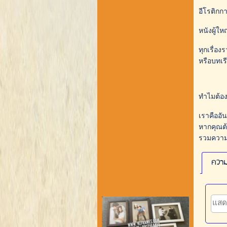
อีโรติกก
หนังผู้ใ
ทุกเรื่อง
หรือบทเร
ทำไมต้องอ
เราคืออัน
หากคุณต้
รวมความส
ความ