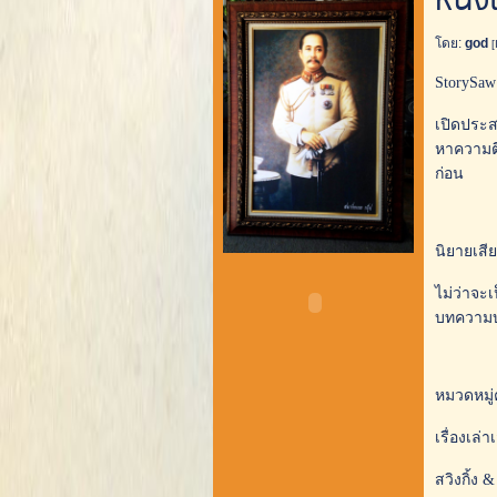
หนังผ
โดย:
god
[
StorySaw
เปิดประส
หาความตื
ก่อน
นิยายเสี
ไม่ว่าจะ
บทความบน
หมวดหมู่
เรื่องเล่
สวิงกิ้ง 