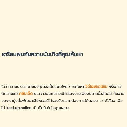
เตรียมพบกับความบันเทิงที่คุณค้นหา
ไม่ว่าความปรารถนาของคุณจะเป็นแบบไหน การค้นหา
วิดีโอยอดนิยม
หรือการ
ติดตามชม
คลิปเด็ด
ประจำวันจะกลายเป็นเรื่องง่ายเพียงปลายนิ้วสัมผัส ทีมงาน
ของเรามุ่งมั่นพัฒนาเซิร์ฟเวอร์ให้รองรับความต้องการได้ตลอด 24 ชั่วโมง เพื่อ
ให้
keekub.online
เป็นที่หนึ่งในใจคุณเสมอ