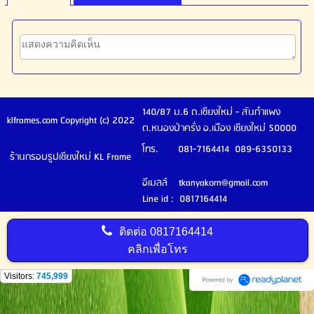
140/87 ม.6 ถ.เชียงใหม่ - สันกำแพง
klframes.com Copyright (c) 2022
ต.หนองป่าครั่ง อ.เมือง เชียงใหม่ 50000
โทร. 081-7164414 089-6350133
ร้านกรอบรูปเชียงใหม่ KL Frame
อีเมลล์ tkanyakorn@gmail.com
Line id : 0817164414
ติดต่อ
0817164414
คลิกเพื่อโทร
Visitors:
745,999