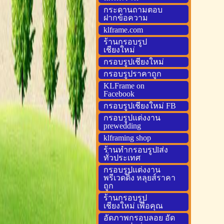
กระดานถามตอบ
ฝากข้อความ
klframe.com
ร้านกรอบรูป
เชียงใหม่
กรอบรูปเชียงใหม่
กรอบรูปราคาถูก
KLFrame on
Facebook
กรอบรูปเชียงใหม่ FB
กรอบรูปแต่งงาน
prewedding
klframing shop
ร้านทำกรอบรูปlส่ง
ทั่วประเทศ
กรอบรูปแต่งงาน
พรีเวดดิ้ง หลุยส์ราคา
ถูก
ร้านกรอบรูป
เชียงใหม่ เพื่อคุณ
อัดภาพกรอบลอย อัด