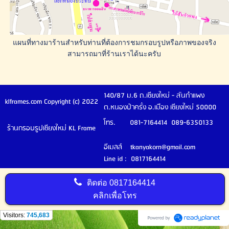
แผนที่ทางมาร้านสำหรับท่านที่ต้องการชมกรอบรูปหรือภาพของจริง
สามารถมาที่ร้านเราได้นะครับ
140/87 ม.6 ถ.เชียงใหม่ - สันกำแพง
klframes.com Copyright (c) 2022
ต.หนองป่าครั่ง อ.เมือง เชียงใหม่ 50000
โทร. 081-7164414 089-6350133
ร้านกรอบรูปเชียงใหม่ KL Frame
อีเมลล์ tkanyakorn@gmail.com
Line id : 0817164414
ติดต่อ
0817164414
คลิกเพื่อโทร
Visitors:
745,683